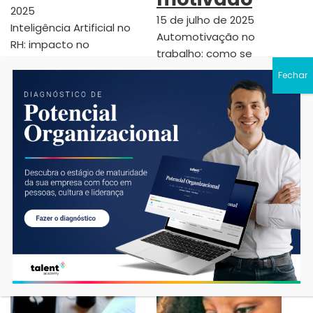
2025
15 de julho de 2025
Inteligência Artificial no
Automotivação no
RH: impacto no
trabalho: como se
desenvolvimento
manter motivado Em
Introdução A
um mundo corporativo
inteligência artificial no
cada vez mais
RH já deixou de ser
dinâmico e desafiador,
tendência e se…
a automotivação no…