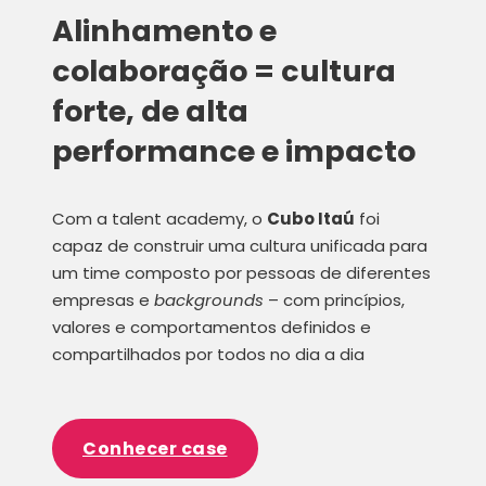
Alinhamento e
colaboração = cultura
forte, de alta
M
performance e impacto
c
Com a talent academy, o
Cubo Itaú
foi
capaz de construir uma cultura unificada para
um time composto por pessoas de diferentes
A
empresas e
backgrounds
– com princípios,
m
or
valores e comportamentos definidos e
to
compartilhados por todos no dia a dia
os)
fe
y
c
Conhecer case