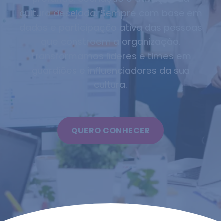
cultura desejada. Sempre com base em
dados e participação ativa das pessoas
que constroem a organização.
Transformamos líderes e times em
guardiões e influenciadores da sua
cultura.
QUERO CONHECER