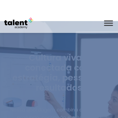
Fale com vendas pelo
(11) 91164-
WhatsApp:
5239
Cultura viva e
conectada com
estratégia, pessoas e
resultados
Nossa abordagem combina diagnóstico
profundo, cocriação e ativação da