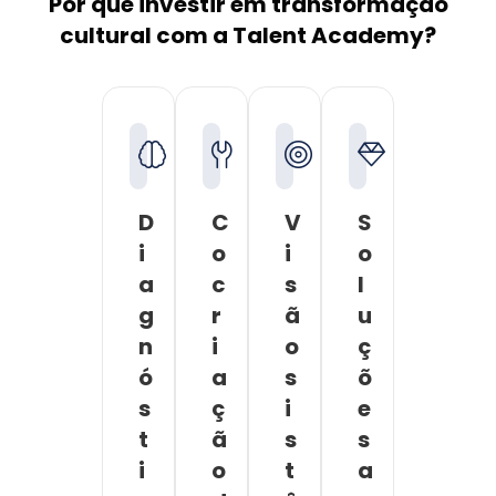
cultural com a Talent Academy?
D
C
V
S
i
o
i
o
a
c
s
l
g
r
ã
u
n
i
o
ç
ó
a
s
õ
s
ç
i
e
t
ã
s
s
i
o
t
a
c
d
ê
c